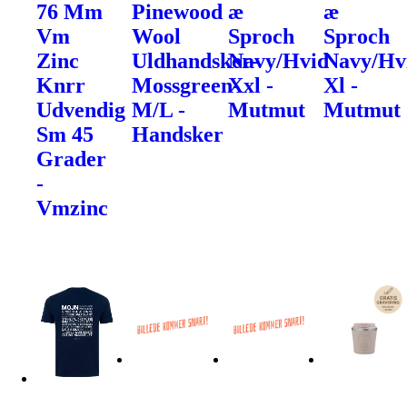
76 Mm
Pinewood
æ
æ
Vm
Wool
Sproch
Sproch
Zinc
Uldhandsker-
Navy/Hvid
Navy/Hv
Knrr
Mossgreen-
Xxl -
Xl -
Udvendig
M/L -
Mutmut
Mutmut
Sm 45
Handsker
Grader
-
Vmzinc