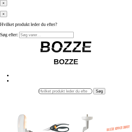
×
×
Hvilket produkt leder du efter?
Søg efter:
BOZZE
BOZZE
BOZZE
BOZZE
Søg