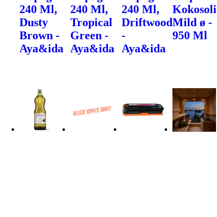
240 Ml,
240 Ml,
240 Ml,
Kokosoli
Dusty
Tropical
Driftwood
Mild ø -
Brown -
Green -
-
950 Ml
Aya&ida
Aya&ida
Aya&ida