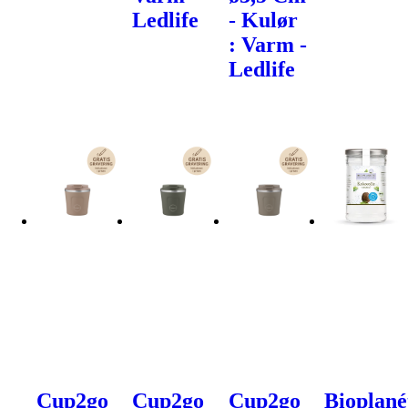
Ledlife
- Kulør
: Varm -
Ledlife
Cup2go
Cup2go
Cup2go
Bioplané