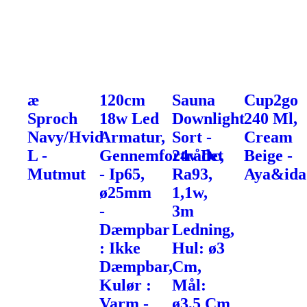
æ
120cm
Sauna
Cup2go
Sproch
18w Led
Downlight
240 Ml,
Navy/Hvid
Armatur,
Sort -
Cream
L -
Gennemfortrådet
24v Dc,
Beige -
Mutmut
- Ip65,
Ra93,
Aya&ida
ø25mm
1,1w,
-
3m
Dæmpbar
Ledning,
: Ikke
Hul: ø3
Dæmpbar,
Cm,
Kulør :
Mål:
Varm -
ø3,5 Cm