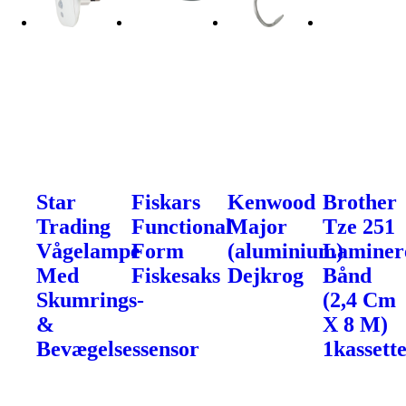
Star
Fiskars
Kenwood
Brother
Trading
Functional
Major
Tze 251
Vågelampe
Form
(aluminium)
Laminer
Med
Fiskesaks
Dejkrog
Bånd
Skumrings-
(2,4 Cm
&
X 8 M)
Bevægelsessensor
1kassette