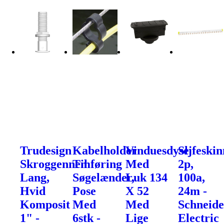
Trudesign
Kabelholder
Vinduesdyse
Sljfeskin
Skroggennemføring
Til
Med
2p,
Lang,
Søgelænder,
Luk 134
100a,
Hvid
Pose
X 52
24m -
Komposit
Med
Med
Schneide
1" -
6stk -
Lige
Electric