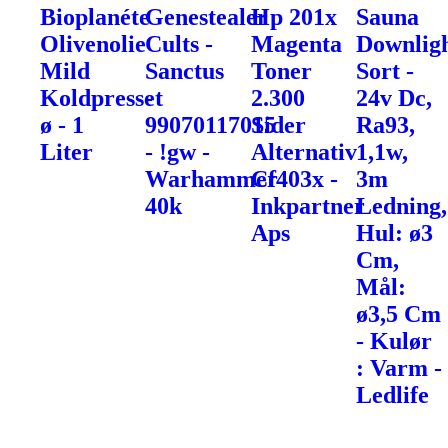
Bioplanéte
Genestealer
Hp 201x
Sauna
Olivenolie
Cults -
Magenta
Downlig
Mild
Sanctus
Toner
Sort -
Koldpresset
-
2.300
24v Dc,
ø - 1
99070117015
Sider
Ra93,
Liter
- !gw -
Alternativ
1,1w,
Warhammer
Cf403x -
3m
40k
Inkpartner
Ledning,
Aps
Hul: ø3
Cm,
Mål:
ø3,5 Cm
- Kulør
: Varm -
Ledlife