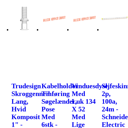
Trudesign
Kabelholder
Vinduesdyse
Sljfeskin
Skroggennemføring
Til
Med
2p,
Lang,
Søgelænder,
Luk 134
100a,
Hvid
Pose
X 52
24m -
Komposit
Med
Med
Schneide
1" -
6stk -
Lige
Electric