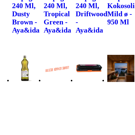
240 Ml,
240 Ml,
240 Ml,
Kokosoli
Dusty
Tropical
Driftwood
Mild ø -
Brown -
Green -
-
950 Ml
Aya&ida
Aya&ida
Aya&ida