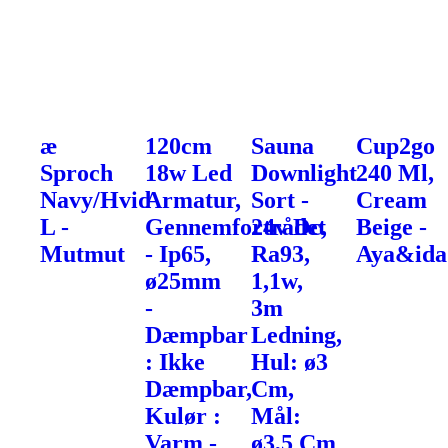
æ
120cm
Sauna
Cup2go
Sproch
18w Led
Downlight
240 Ml,
Navy/Hvid
Armatur,
Sort -
Cream
L -
Gennemfortrådet
24v Dc,
Beige -
Mutmut
- Ip65,
Ra93,
Aya&ida
ø25mm
1,1w,
-
3m
Dæmpbar
Ledning,
: Ikke
Hul: ø3
Dæmpbar,
Cm,
Kulør :
Mål:
Varm -
ø3,5 Cm