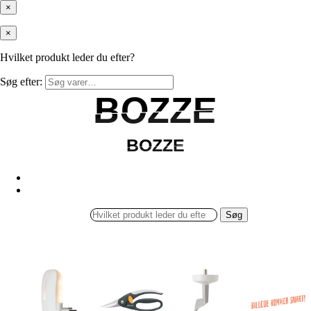
×
×
Hvilket produkt leder du efter?
Søg efter:
BOZZE
BOZZE
BOZZE
BOZZE
Søg