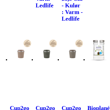
Ledlife
- Kulør
: Varm -
Ledlife
Cup2go
Cup2go
Cup2go
Bioplané