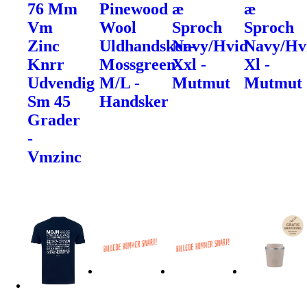
76 Mm
Pinewood
æ
æ
Vm
Wool
Sproch
Sproch
Zinc
Uldhandsker-
Navy/Hvid
Navy/Hv
Knrr
Mossgreen-
Xxl -
Xl -
Udvendig
M/L -
Mutmut
Mutmut
Sm 45
Handsker
Grader
-
Vmzinc