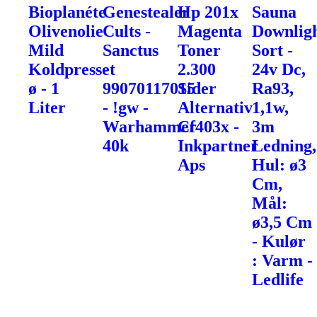
Bioplanéte
Genestealer
Hp 201x
Sauna
Olivenolie
Cults -
Magenta
Downlig
Mild
Sanctus
Toner
Sort -
Koldpresset
-
2.300
24v Dc,
ø - 1
99070117015
Sider
Ra93,
Liter
- !gw -
Alternativ
1,1w,
Warhammer
Cf403x -
3m
40k
Inkpartner
Ledning,
Aps
Hul: ø3
Cm,
Mål:
ø3,5 Cm
- Kulør
: Varm -
Ledlife