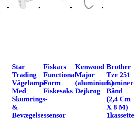
Star
Fiskars
Kenwood
Brother
Trading
Functional
Major
Tze 251
Vågelampe
Form
(aluminium)
Laminer
Med
Fiskesaks
Dejkrog
Bånd
Skumrings-
(2,4 Cm
&
X 8 M)
Bevægelsessensor
1kassette