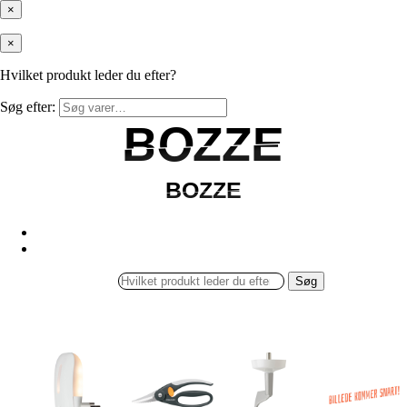
×
×
Hvilket produkt leder du efter?
Søg efter:
BOZZE
BOZZE
BOZZE
BOZZE
Søg