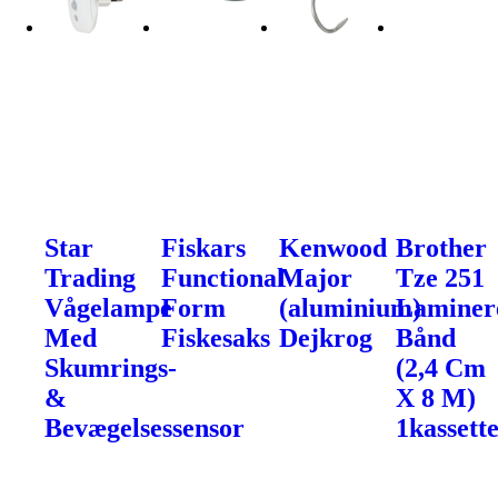
Star
Fiskars
Kenwood
Brother
Trading
Functional
Major
Tze 251
Vågelampe
Form
(aluminium)
Laminer
Med
Fiskesaks
Dejkrog
Bånd
Skumrings-
(2,4 Cm
&
X 8 M)
Bevægelsessensor
1kassette