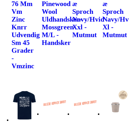
76 Mm
Pinewood
æ
æ
Vm
Wool
Sproch
Sproch
Zinc
Uldhandsker-
Navy/Hvid
Navy/Hv
Knrr
Mossgreen-
Xxl -
Xl -
Udvendig
M/L -
Mutmut
Mutmut
Sm 45
Handsker
Grader
-
Vmzinc