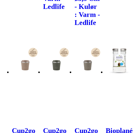
Ledlife
- Kulør
: Varm -
Ledlife
Cup2go
Cup2go
Cup2go
Bioplané