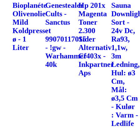
Bioplanéte
Genestealer
Hp 201x
Sauna
Olivenolie
Cults -
Magenta
Downlig
Mild
Sanctus
Toner
Sort -
Koldpresset
-
2.300
24v Dc,
ø - 1
99070117015
Sider
Ra93,
Liter
- !gw -
Alternativ
1,1w,
Warhammer
Cf403x -
3m
40k
Inkpartner
Ledning,
Aps
Hul: ø3
Cm,
Mål:
ø3,5 Cm
- Kulør
: Varm -
Ledlife