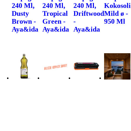
240 Ml,
240 Ml,
240 Ml,
Kokosoli
Dusty
Tropical
Driftwood
Mild ø -
Brown -
Green -
-
950 Ml
Aya&ida
Aya&ida
Aya&ida