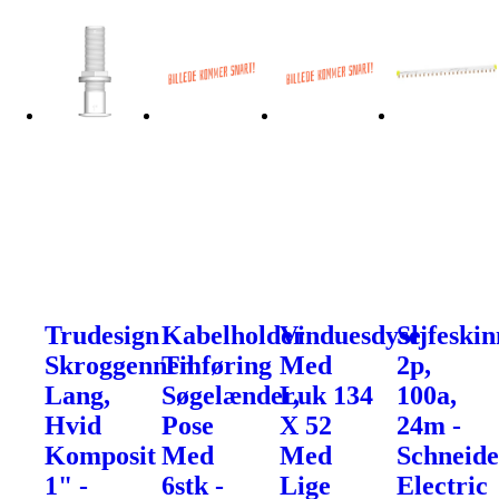
Trudesign
Kabelholder
Vinduesdyse
Sljfeskin
Skroggennemføring
Til
Med
2p,
Lang,
Søgelænder,
Luk 134
100a,
Hvid
Pose
X 52
24m -
Komposit
Med
Med
Schneide
1" -
6stk -
Lige
Electric