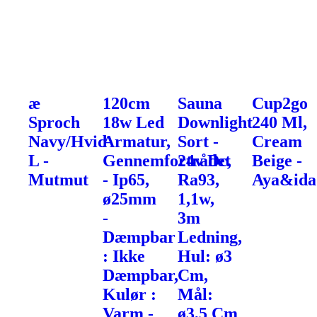
æ
120cm
Sauna
Cup2go
Sproch
18w Led
Downlight
240 Ml,
Navy/Hvid
Armatur,
Sort -
Cream
L -
Gennemfortrådet
24v Dc,
Beige -
Mutmut
- Ip65,
Ra93,
Aya&ida
ø25mm
1,1w,
-
3m
Dæmpbar
Ledning,
: Ikke
Hul: ø3
Dæmpbar,
Cm,
Kulør :
Mål:
Varm -
ø3,5 Cm