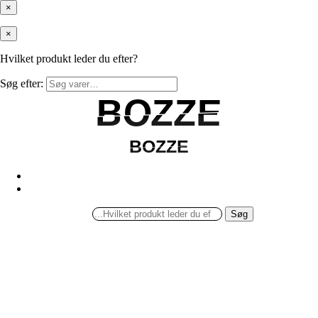
×
×
Hvilket produkt leder du efter?
Søg efter:
BOZZE
BOZZE
BOZZE
BOZZE
Søg