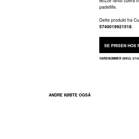
Bozze fandt cuera on
padellife.
Dette produkt fra C
5740019921518
.
SE PRISEN HOS 
VARENUMMER (SKU):
574
ANDRE KØBTE OGSÅ