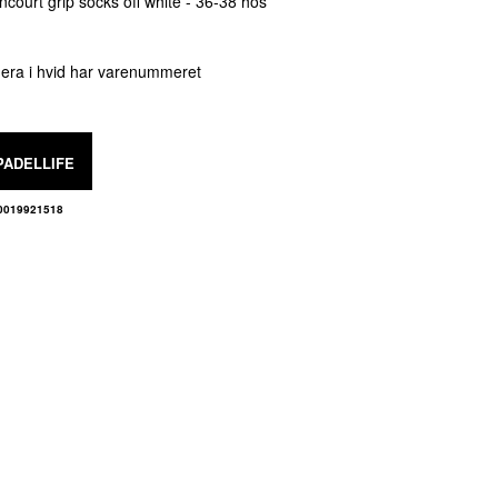
court grip socks off white - 36-38 hos
uera i hvid har varenummeret
PADELLIFE
0019921518