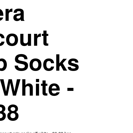
era
ourt
p Socks
 White -
38