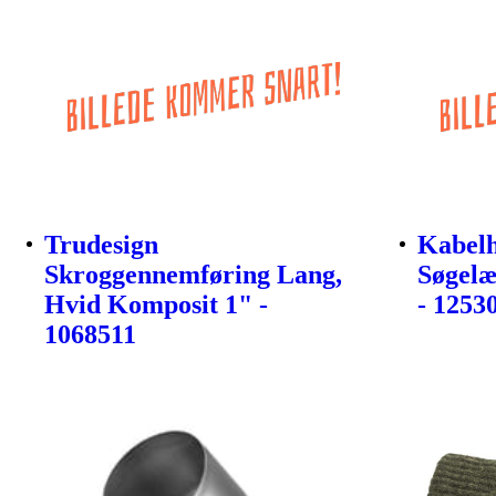
Trudesign
Kabelh
Skroggennemføring Lang,
Søgelæ
Hvid Komposit 1" -
- 1253
1068511