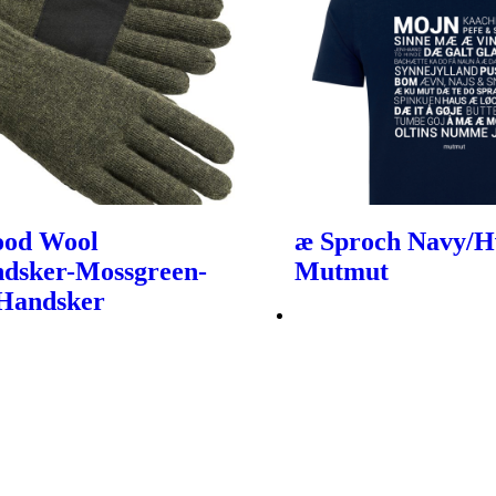
ood Wool
æ Sproch Navy/Hv
dsker-Mossgreen-
Mutmut
 Handsker