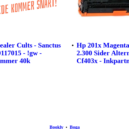
ealer Cults - Sanctus
Hp 201x Magenta
0117015 - !gw -
2.300 Sider Alter
mmer 40k
Cf403x - Inkpart
Bookly
•
Boga