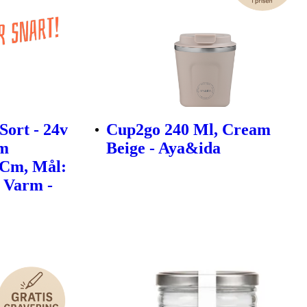
Sort - 24v
Cup2go 240 Ml, Cream
3m
Beige - Aya&ida
 Cm, Mål:
: Varm -