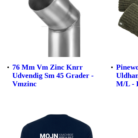
76 Mm Vm Zinc Knrr
Pinew
Udvendig Sm 45 Grader -
Uldhan
Vmzinc
M/L -