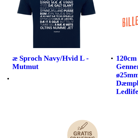
æ Sproch Navy/Hvid L -
120cm
Mutmut
Gennem
ø25mm
Dæmpba
Ledlif