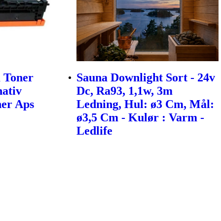
 Toner
Sauna Downlight Sort - 24v
nativ
Dc, Ra93, 1,1w, 3m
ner Aps
Ledning, Hul: ø3 Cm, Mål:
ø3,5 Cm - Kulør : Varm -
Ledlife