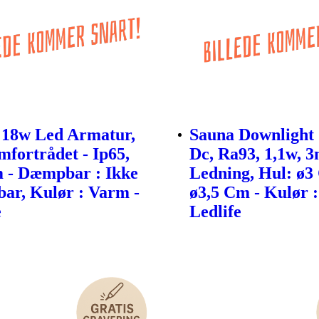
 18w Led Armatur,
Sauna Downlight 
fortrådet - Ip65,
Dc, Ra93, 1,1w, 
 - Dæmpbar : Ikke
Ledning, Hul: ø3
r, Kulør : Varm -
ø3,5 Cm - Kulør 
e
Ledlife