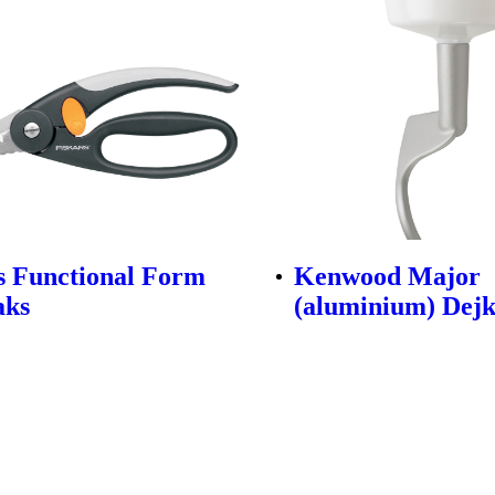
s Functional Form
Kenwood Major
aks
(aluminium) Dej