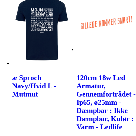
æ Sproch
120cm 18w Led
Navy/Hvid L -
Armatur,
Mutmut
Gennemfortrådet -
Ip65, ø25mm -
Dæmpbar : Ikke
Dæmpbar, Kulør :
Varm - Ledlife