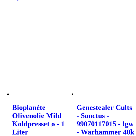
Bioplanéte
Genestealer Cults
Olivenolie Mild
- Sanctus -
Koldpresset ø - 1
99070117015 - !gw
Liter
- Warhammer 40k