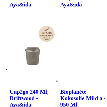
Aya&ida
Aya&ida
Cup2go 240 Ml,
Bioplanéte
Driftwood -
Kokosolie Mild ø -
Aya&ida
950 Ml